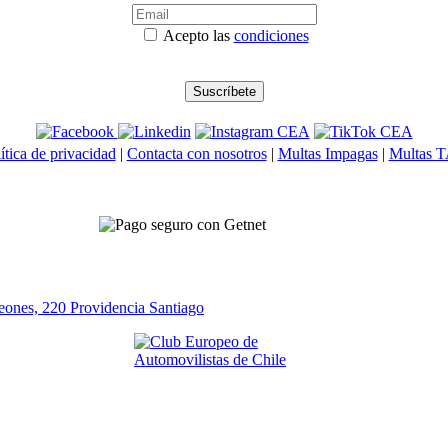
Acepto las
condiciones
ítica de privacidad
|
Contacta con nosotros
|
Multas Impagas
|
Multas 
eones, 220 Providencia
Santiago