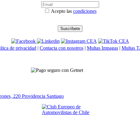
Acepto las
condiciones
ítica de privacidad
|
Contacta con nosotros
|
Multas Impagas
|
Multas 
eones, 220 Providencia
Santiago