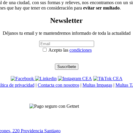
ial de una ciudad, con sus formas y relieves, nos encontramos con un 
ones que hay que tener en consideración para
evitar ser multado
.
Newsletter
Déjanos tu email y te mantendremos informado de toda la actualidad
Acepto las
condiciones
ítica de privacidad
|
Contacta con nosotros
|
Multas Impagas
|
Multas 
eones, 220 Providencia
Santiago