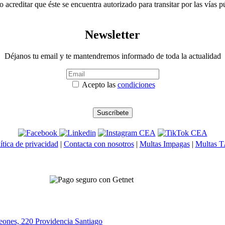
o acreditar que éste se encuentra autorizado para transitar por las vías 
Newsletter
Déjanos tu email y te mantendremos informado de toda la actualidad
Acepto las
condiciones
ítica de privacidad
|
Contacta con nosotros
|
Multas Impagas
|
Multas 
eones, 220 Providencia
Santiago