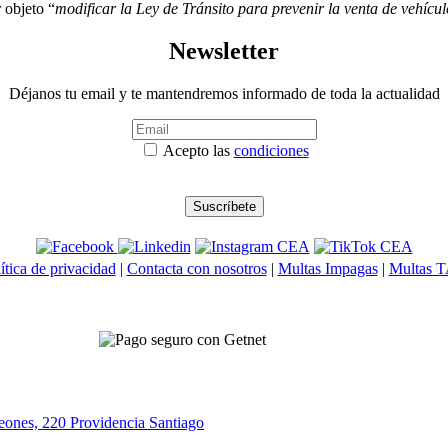
r objeto “
modificar la Ley de Tránsito para prevenir la venta de vehíc
Newsletter
Déjanos tu email y te mantendremos informado de toda la actualidad
Acepto las
condiciones
ítica de privacidad
|
Contacta con nosotros
|
Multas Impagas
|
Multas 
eones, 220 Providencia
Santiago