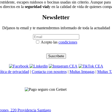
ridente, escapes ruidosos o bocinas usadas sin criterio. Aunque para a
s directos en la
seguridad vial
y en la calidad de vida de quienes compar
Newsletter
Déjanos tu email y te mantendremos informado de toda la actualidad
Acepto las
condiciones
ítica de privacidad
|
Contacta con nosotros
|
Multas Impagas
|
Multas 
eones, 220 Providencia
Santiago