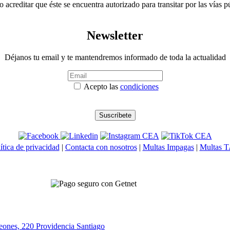
o acreditar que éste se encuentra autorizado para transitar por las vías 
Newsletter
Déjanos tu email y te mantendremos informado de toda la actualidad
Acepto las
condiciones
ítica de privacidad
|
Contacta con nosotros
|
Multas Impagas
|
Multas 
eones, 220 Providencia
Santiago