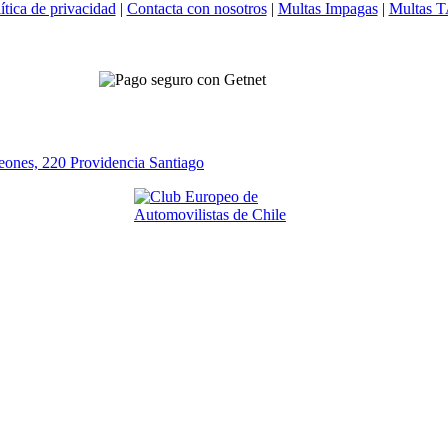
ítica de privacidad
|
Contacta con nosotros
|
Multas Impagas
|
Multas 
eones, 220 Providencia
Santiago