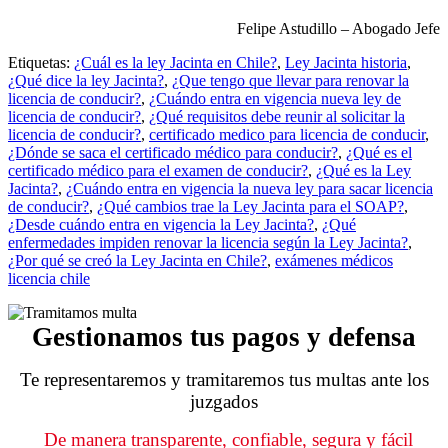
Felipe Astudillo – Abogado Jefe
Etiquetas:
¿Cuál es la ley Jacinta en Chile?
,
Ley Jacinta historia
,
¿Qué dice la ley Jacinta?
,
¿Que tengo que llevar para renovar la
licencia de conducir?
,
¿Cuándo entra en vigencia nueva ley de
licencia de conducir?
,
¿Qué requisitos debe reunir al solicitar la
licencia de conducir?
,
certificado medico para licencia de conducir
,
¿Dónde se saca el certificado médico para conducir?
,
¿Qué es el
certificado médico para el examen de conducir?
,
¿Qué es la Ley
Jacinta?
,
¿Cuándo entra en vigencia la nueva ley para sacar licencia
de conducir?
,
¿Qué cambios trae la Ley Jacinta para el SOAP?
,
¿Desde cuándo entra en vigencia la Ley Jacinta?
,
¿Qué
enfermedades impiden renovar la licencia según la Ley Jacinta?
,
¿Por qué se creó la Ley Jacinta en Chile?
,
exámenes médicos
licencia chile
Gestionamos tus pagos y defensa
Te representaremos y tramitaremos tus multas ante los
juzgados
De manera transparente, confiable, segura y fácil