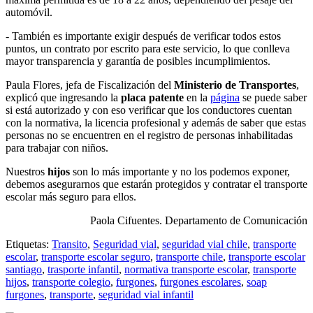
automóvil.
- También es importante exigir después de verificar todos estos
puntos, un contrato por escrito para este servicio, lo que conlleva
mayor transparencia y garantía de posibles incumplimientos.
Paula Flores, jefa de Fiscalización del
Ministerio de Transportes
,
explicó que ingresando la
placa patente
en la
página
se puede saber
si está autorizado y con eso verificar que los conductores cuentan
con la normativa, la licencia profesional y además de saber que estas
personas no se encuentren en el registro de personas inhabilitadas
para trabajar con niños.
Nuestros
hijos
son lo más importante y no los podemos exponer,
debemos asegurarnos que estarán protegidos y contratar el transporte
escolar más seguro para ellos.
Paola Cifuentes. Departamento de Comunicación
Etiquetas:
Transito
,
Seguridad vial
,
seguridad vial chile
,
transporte
escolar
,
transporte escolar seguro
,
transporte chile
,
transporte escolar
santiago
,
trasporte infantil
,
normativa transporte escolar
,
transporte
hijos
,
transporte colegio
,
furgones
,
furgones escolares
,
soap
furgones
,
transporte
,
seguridad vial infantil