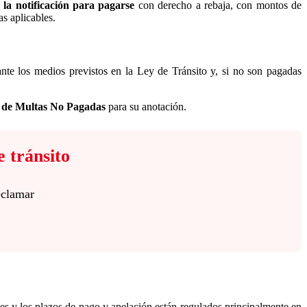
 la notificación para pagarse
con derecho a rebaja, con montos de
s aplicables.
nte los medios previstos en la Ley de Tránsito y, si no son pagadas
 de Multas No Pagadas
para su anotación.
e tránsito
eclamar
nes y los plazos de pago y apelación están regulados principalmente en