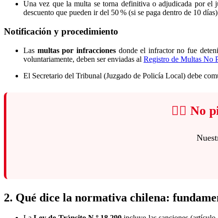
Una vez que la multa se torna definitiva o adjudicada por e
descuento que pueden ir del 50 % (si se paga dentro de 10 días) 
Notificación y procedimiento
Las
multas por infracciones
donde el infractor no fue deten
voluntariamente, deben ser enviadas al
Registro de Multas No 
El Secretario del Tribunal (Juzgado de Policía Local) debe co
👨‍⚖️ No
Nuest
2. Qué dice la normativa chilena: fundame
La
Ley de Tránsito N.º 18.290
incluye las sanciones (artículo