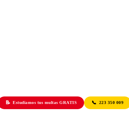
📝
📞
Estudiamos tus multas GRATIS
223 350 009