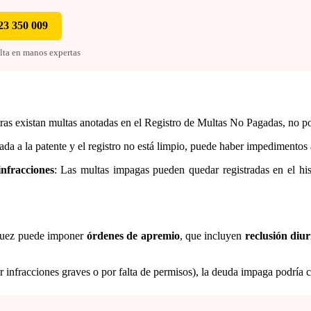
23 350 009
ulta en manos expertas
tras existan multas anotadas en el Registro de Multas No Pagadas, no p
ciada a la patente y el registro no está limpio, puede haber impedimentos
infracciones
: Las multas impagas pueden quedar registradas en el hist
l juez puede imponer
órdenes de apremio
, que incluyen
reclusión diu
or infracciones graves o por falta de permisos), la deuda impaga podría 