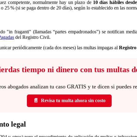
l juez competente, normalmente hay un plazo de
10 días hábiles
desde
o 25 % (si se paga dentro de 20 días), según lo establecido en las norma
ido "in fraganti" (llamadas “partes empadronados”) se notifican media
Pagadas
del Registro Civil.
municar periódicamente (cada dos meses) las multas impagas al
Registro
 pierdas tiempo ni dinero con tus multas d
ros abogados analizan tu caso GRATIS y te dicen si puedes r
📄
Revisa tu multa ahora sin costo
nto legal
 204 y otros) pero el procedimiento de aplicación de multas e infraccio