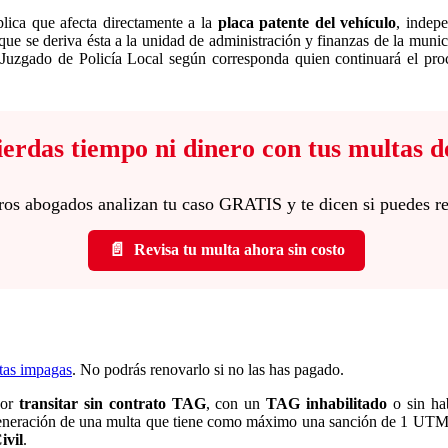
lica que afecta directamente a la
placa patente del vehículo
, indepe
 que se deriva ésta a la unidad de administración y finanzas de la munic
 Juzgado de Policía Local según corresponda quien continuará el pro
 pierdas tiempo ni dinero con tus multas d
ros abogados analizan tu caso GRATIS y te dicen si puedes r
📄
Revisa tu multa ahora sin costo
tas impagas
. No podrás renovarlo si no las has pagado.
por
transitar sin contrato TAG
, con un
TAG inhabilitado
o sin ha
neración de una multa que tiene como máximo una sanción de 1 UTM, en
ivil
.